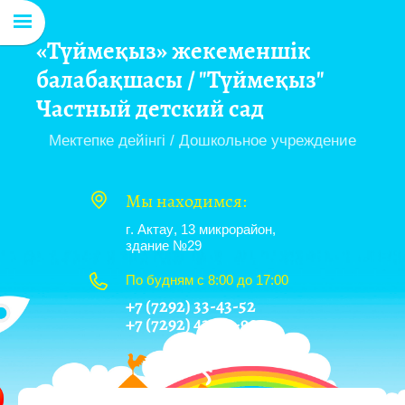
«Түймеқыз» жекеменшік
балабақшасы / "Түймеқыз"
Частный детский сад
Мектепке дейінгі / Дошкольное учреждение
Мы находимся:
г. Актау, 13 микрорайон,
здание №29
По будням с 8:00 до 17:00
+7 (7292) 33-43-52
+7 (7292) 43-00-90